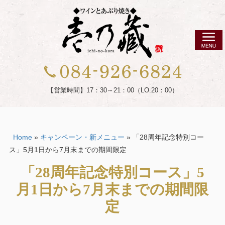
コ
ン
テ
ン
ツ
壱
へ
乃
ス
藏
【営業時間】17：30～21：00（LO.20：00）
キ
（い
ッ
ち
プ
の
Home
»
キャンペーン・新メニュー
»
「28周年記念特別コー
く
ス」5月1日から7月末までの期間限定
ら）|
福
「28周年記念特別コース」5
山
月1日から7月末までの期間限
市
の
定
レ