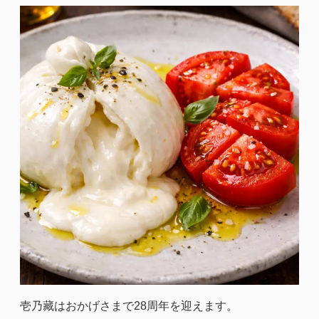
ス
ト
ラ
ン
記
念
日
ワ
イ
ン
と
あ
ぶ
り
焼
き
壱乃藏はおかげさまで28周年を迎えます。