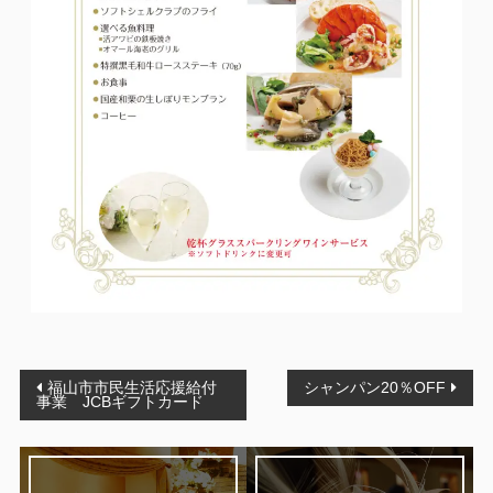
投
福山市市民生活応援給付
シャンパン20％OFF
事業 JCBギフトカード
稿
ナ
ビ