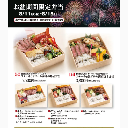
ス
ト
ラ
ン
記
念
日
ワ
イ
ン
と
あ
ぶ
り
焼
き