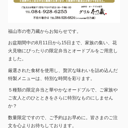
福山市の壱乃藏からお知らせです。
お盆期間中の
8
月
11
日から
15
日まで、家族の集い、花
火見物にぴったりの限定弁当とオードブルをご用意し
ました。
厳選された食材を使用し、贅沢な味わいを詰め込んだ
特製メニューは、特別な時間を彩ります。
５種類の限定弁当と華やかなオードブルで、ご家族や
ご友人とのひとときをさらに特別なものにしません
か？
数量限定ですので、ご予約はお早めに。皆さまのご注
文を心よりお待ちしております。