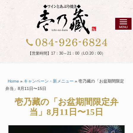
コ
ン
テ
ン
ツ
壱
へ
乃
ス
藏
【営業時間】17：30～21：00（LO.20：00）
キ
（い
ッ
ち
プ
の
Home
»
キャンペーン・新メニュー
»
壱乃藏の「お盆期間限定
く
弁当」8月11日〜15日
ら）|
福
壱乃藏の「お盆期間限定弁
山
当」8月11日〜15日
市
の
レ